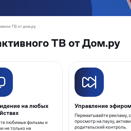
ивное ТВ от дом.ру
ктивного ТВ от Дом.ру
идение на любых
Управление эфиро
йствах
Перематывайте рекламу, с
просмотр на паузу, актив
те любимые фильмы и
родительский контроль.
и не только на