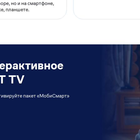
оре, но и на смартфоне,
е, планшете.
ерактивное
T TV
активируйте пакет «МобиСмарт»