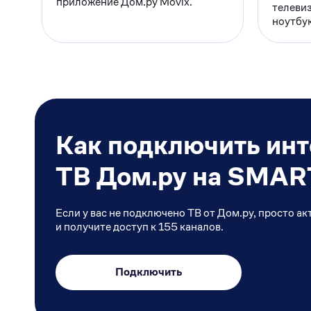
приложение Дом.ру Movix.
телевиз
ноутбук
Как подключить инт
ТВ Дом.ру на SMAR
Если у вас не подключено ТВ от Дом.ру, просто 
и получите доступ к 155 каналов.
Подключить