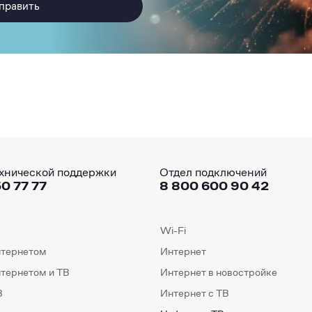
править
хнической поддержки
Отдел подключений
0 77 77
8 800 600 90 42
Wi-Fi
нтернетом
Интернет
нтернетом и ТВ
Интернет в новостройке
В
Интернет с ТВ