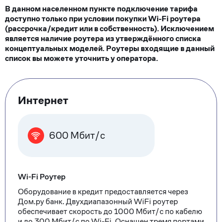
В данном населенном пункте подключение тарифа
доступно только при условии покупки Wi-Fi роутера
(рассрочка/кредит или в собственность). Исключением
является наличие роутера из утверждённого списка
концептуальных моделей. Роутеры входящие в данный
список вы можете уточнить у оператора.
Тарифные
Интернет
опции
600 Мбит/с
Wi-Fi Роутер
Оборудование в кредит предоставляется через
Дом.ру банк. Двухдиапазонный WiFi роутер
обеспечивает скорость до 1000 Мбит/с по кабелю
и до 300 Мбит/с по Wi-Fi. Оснащен тремя портами