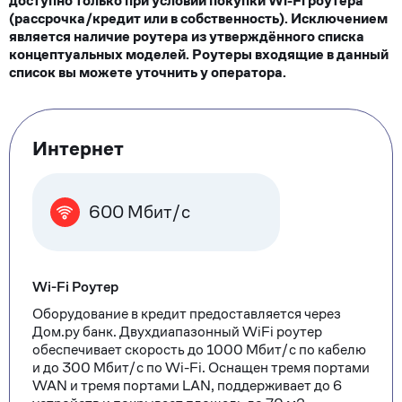
доступно только при условии покупки Wi-Fi роутера
(рассрочка/кредит или в собственность). Исключением
является наличие роутера из утверждённого списка
концептуальных моделей. Роутеры входящие в данный
список вы можете уточнить у оператора.
Тарифные
Интернет
опции
600 Мбит/с
Wi-Fi Роутер
Оборудование в кредит предоставляется через
Дом.ру банк. Двухдиапазонный WiFi роутер
обеспечивает скорость до 1000 Мбит/с по кабелю
и до 300 Мбит/с по Wi-Fi. Оснащен тремя портами
WAN и тремя портами LAN, поддерживает до 6