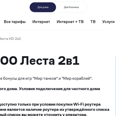
Для дома
Для бизнеса
Все тарифы
Интернет
Интернет + ТВ
ТВ
Услуги
Леста HD 2в1
900 Леста 2в1
 бонусы для игр "Мир танков" и "Мир кораблей".
ого дома. Условия подключения для частного дома
ступно только при условии покупки Wi-Fi роутера
ием является наличие роутера из утверждённого списка
ый список вы можете уточнить у оператора.