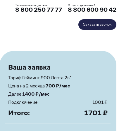
Техническая поддержка:
Отдел подключений:
8 800 250 77 77
8 800 600 90 42
Заказать звонок
Ваша заявка
Тариф Гейминг 900 Леста 2в1
Цена на 2 месяца
700
₽/мес
Далее
1400
₽/мес
Подключение
1001
₽
Итого:
1701
₽